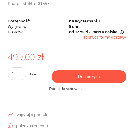
Kod produktu:
01556
Dostępność:
na wyczerpaniu
Wysyłka w:
5 dni
Dostawa:
od 17,50 zł
- Poczta Polska
sprawdź formy dostawy
Cena nie zawiera ewentualnych kosztów płatności
499,00 zł
szt.
Do koszyka
Dodaj do schowka
zapytaj o produkt
poleć znajomemu