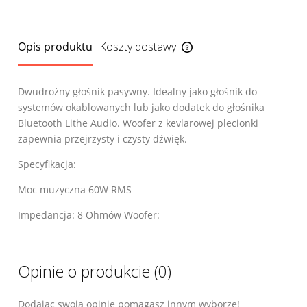
Opis produktu
Koszty dostawy
Cena nie zawiera ewentualnych kosztów
płatności
Dwudrożny głośnik pasywny. Idealny jako głośnik do
systemów okablowanych lub jako dodatek do głośnika
Bluetooth Lithe Audio. Woofer z kevlarowej plecionki
zapewnia przejrzysty i czysty dźwięk.
Specyfikacja:
Moc muzyczna 60W RMS
Impedancja: 8 Ohmów Woofer:
Opinie o produkcie (0)
Dodając swoją opinie pomagasz innym wyborze!